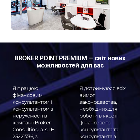
BROKER POINT PREMIUM — світ нових
можливостей для вас
Я працюю
Я дотримуюся всіх
фінансовим
вимог
консультантом і
законодавства,
консультантом з
необхідних для
нерухомості в
роботи в якості
компанії Broker
фінансового
Consulting, a. s. ІН:
консультанта та
25221736, з
консультанта з