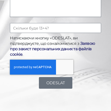
+
3
8
0
Натискаючи кнопку «ODESLAT», ви
підтверджуєте, що ознайомилися з
Заявою
про захист персональних даних та файлів
cookie
.
ODESLAT