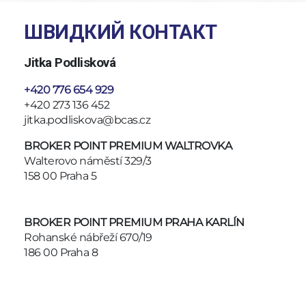
ШВИДКИЙ КОНТАКТ
Jitka Podlisková
+420 776 654 929
+420 273 136 452
jitka.podliskova@bcas.cz
BROKER POINT PREMIUM
WALTROVKA
Walterovo náměstí 329/3
158 00 Praha 5
BROKER POINT PREMIUM
PRAHA KARLÍN
Rohanské nábřeží 670/19
186 00 Praha 8