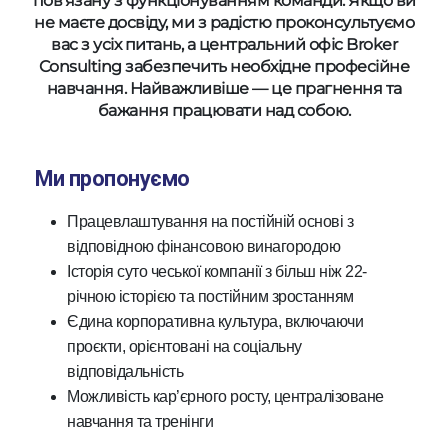
пов’язану з функціонуванням команди. Якщо ви
не маєте досвіду, ми з радістю проконсультуємо
вас з усіх питань, а центральний офіс Broker
Consulting забезпечить необхідне професійне
навчання. Найважливіше — це прагнення та
бажання працювати над собою.
Ми пропонуємо
Працевлаштування на постійній основі з
відповідною фінансовою винагородою
Історія суто чеської компанії з більш ніж 22-
річною історією та постійним зростанням
Єдина корпоративна культура, включаючи
проєкти, орієнтовані на соціальну
відповідальність
Можливість кар’єрного росту, централізоване
навчання та тренінги