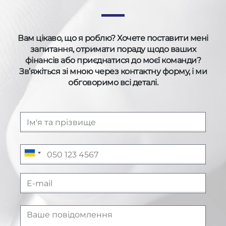
Вам цікаво, що я роблю? Хочете поставити мені
запитання, отримати пораду щодо ваших
фінансів або приєднатися до моєї команди?
Зв’яжіться зі мною через контактну форму, і ми
обговоримо всі деталі.
U
k
r
a
i
n
e